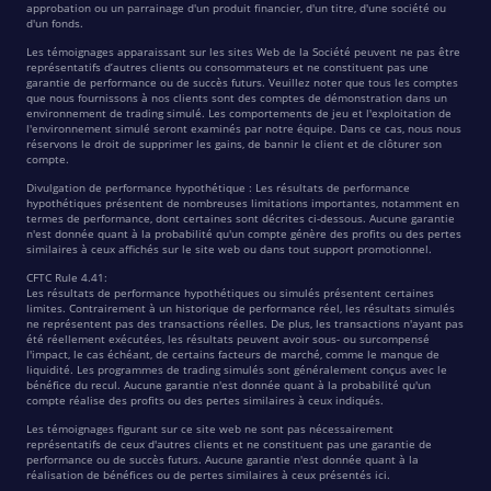
approbation ou un parrainage d'un produit financier, d'un titre, d'une société ou
d'un fonds.
Les témoignages apparaissant sur les sites Web de la Société peuvent ne pas être
représentatifs d’autres clients ou consommateurs et ne constituent pas une
garantie de performance ou de succès futurs. Veuillez noter que tous les comptes
que nous fournissons à nos clients sont des comptes de démonstration dans un
environnement de trading simulé. Les comportements de jeu et l'exploitation de
l'environnement simulé seront examinés par notre équipe. Dans ce cas, nous nous
réservons le droit de supprimer les gains, de bannir le client et de clôturer son
compte.
Divulgation de performance hypothétique : Les résultats de performance
hypothétiques présentent de nombreuses limitations importantes, notamment en
termes de performance, dont certaines sont décrites ci-dessous. Aucune garantie
n'est donnée quant à la probabilité qu'un compte génère des profits ou des pertes
similaires à ceux affichés sur le site web ou dans tout support promotionnel.
CFTC Rule 4.41:
Les résultats de performance hypothétiques ou simulés présentent certaines
limites. Contrairement à un historique de performance réel, les résultats simulés
ne représentent pas des transactions réelles. De plus, les transactions n'ayant pas
été réellement exécutées, les résultats peuvent avoir sous- ou surcompensé
l'impact, le cas échéant, de certains facteurs de marché, comme le manque de
liquidité. Les programmes de trading simulés sont généralement conçus avec le
bénéfice du recul. Aucune garantie n'est donnée quant à la probabilité qu'un
compte réalise des profits ou des pertes similaires à ceux indiqués.
Les témoignages figurant sur ce site web ne sont pas nécessairement
représentatifs de ceux d'autres clients et ne constituent pas une garantie de
performance ou de succès futurs. Aucune garantie n'est donnée quant à la
réalisation de bénéfices ou de pertes similaires à ceux présentés ici.