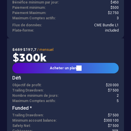
Bénéfice minimum par jour:
$450
Paiement minimum:
$500
Paiement Maximum:
$2 750
Maximum Comptes actifs:
3
Flux de données:
CME Bundle L1
Plate-forme:
included
$659
$197,7
/ mensuel
$300k
Acheter un plan
Défi
Objectif de profit:
$20 000
Trailing Drawdown:
$7 500
Nombre minimum de jours:
2
Maximum Comptes actifs:
5
Funded *
Trailing Drawdown:
$7 500
Minimum account balance:
$300 100
Safety Net:
$7 500
Cohèrence:
30%