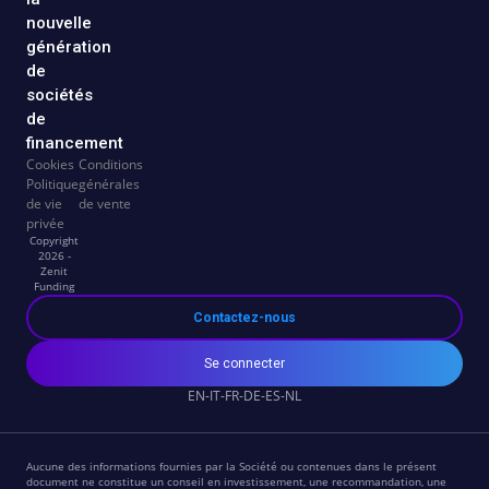
nouvelle
génération
de
sociétés
de
financement
Cookies
Conditions
Politique
générales
de vie
de vente
privée
Copyright
2026 -
Zenit
Funding
Contactez-nous
Se connecter
EN
IT
FR
DE
ES
NL
Aucune des informations fournies par la Société ou contenues dans le présent
document ne constitue un conseil en investissement, une recommandation, une