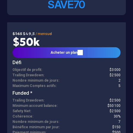
SAVE70
$165
$49,5
/ mensuel
$50k
Acheter un plan
Défi
Objectif de profit:
$3 000
Trailing Drawdown:
$2 500
Nombre minimum de jours:
2
Maximum Comptes actifs:
5
Funded *
Trailing Drawdown:
$2 500
Minimum account balance:
$50 100
Safety Net:
$2 500
Cohèrence:
30%
Nombre minimum de jours:
7
Bénéfice minimum par jour:
$150
Paiement minimum:
$500