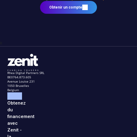
Obtenir un compte
R
Rhea Digital Partners SRL
BE0764.873.605
Avenue Louise 231
1050 Bruxelles
Belgium
Obtenez
du
financement
avec
Zenit -
la