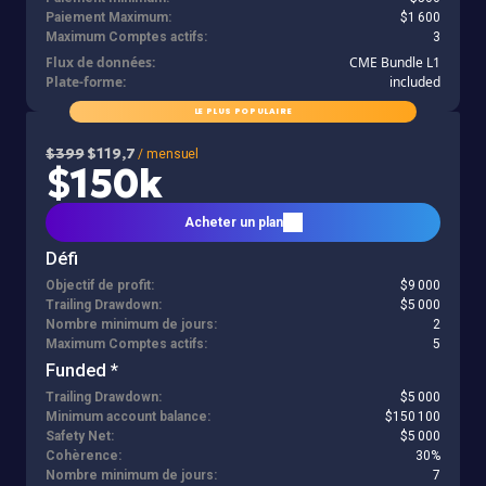
Paiement Maximum:
$1 600
Maximum Comptes actifs:
3
Flux de données:
CME Bundle L1
Plate-forme:
included
LE PLUS POPULAIRE
$399
$119,7
/ mensuel
$150k
Acheter un plan
Défi
Objectif de profit:
$9 000
Trailing Drawdown:
$5 000
Nombre minimum de jours:
2
Maximum Comptes actifs:
5
Funded *
Trailing Drawdown:
$5 000
Minimum account balance:
$150 100
Safety Net:
$5 000
Cohèrence:
30%
Nombre minimum de jours:
7